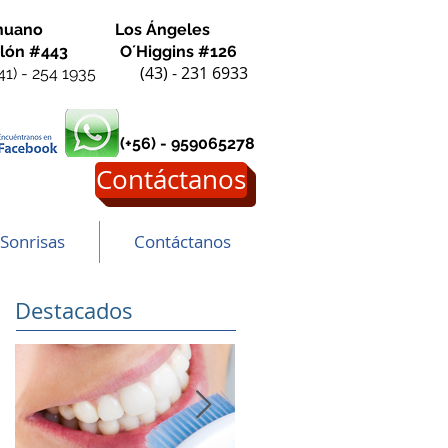
ahuano Los Ángeles
Colón #443
O´Higgins #126
(43) - 231 6933
(41) - 254 1935
(+56) - 959065278
Contáctanos
Sonrisas
Contáctanos
Destacados