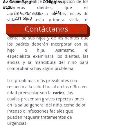
infante se realice con la erupción de los
Av. Colón #443
O´Higgins
primeros dientes, que es
#126
(43) -
(41) - 254 1935
aproximadamente a los seis meses de
231 6933
vida. En esta primera visita, el
Odontopediatra le enseñará a los padres
Contáctanos
los cuidados adecuados sobre la salud
dental de sus hijos y de los hábitos que
los padres deberán incorporar con su
hijo o hija. Asimismo, el
especialista
examinará los dientes, las
encías y la mandíbula del niño para
comprobar si hay algún problema.
Los problemas más prevalentes con
respecto a la salud bucal en los niños en
edad preescolar son la
caries
, las
cuales
presentan graves repercusiones
en la salud general del niño, como dolor
intenso o infecciones faciales que
pueden requerir tratamientos de
urgencias.