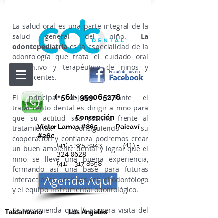
La salud oral es una parte integral de la
salud general del niño.
La
odontopediatría
es la especialidad de la
odontología que trata el cuidado oral
preventivo y terapéutico de niños y
adolescentes.
(+56) -
959065278
El principal objetivo durante el
tratamiento dental es dirigir a niño para
Concepción
que su actitud sea positiva frente al
Víctor Lamas #865
Paicaví
tratamiento. Consiguiendo su
#260
cooperación y confianza podremos crear
(41) -
(41) - 325 2943
un buen ambiente dental y lograr que el
324 8628
niño se lleve una buena experiencia,
(41) - 317 8658
formando así una base para futuras
Agenda Aquí
interacciones positivas con el odontólogo
y el equipo instrumental odontológico.
Se recomienda que la primera visita del
Talcahuano Los Ángeles