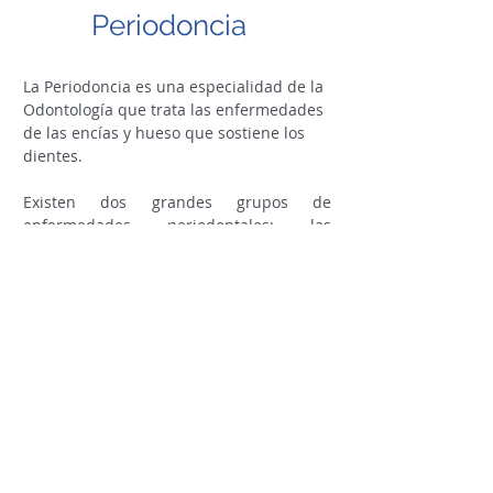
Periodoncia
La Periodoncia es una especialidad de la
Odontología que trata las enfermedades
de las encías y hueso que sostiene los
dientes.
Existen dos grandes grupos de
enfermedades periodontales: las
Gingivitis y la Periodontitis
. Las
Gingivitis son las enfermedades que
únicamente afectan a las encías, es decir
a los tejidos blandos que protegen los
dientes. Por otra parte, las Periodontitis
ya constituyen un grupo de infecciones
que afectan no sólo al hueso que sujeta
los dientes, sino que además afecta a
otros tejidos como son el ligamento
periodontal y el cemento radicular.