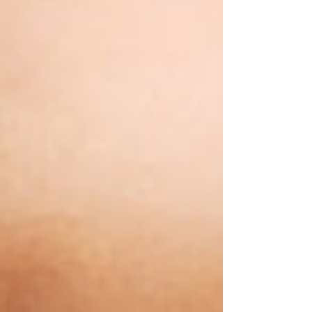
Av. Colón #443
O´Higgins
#126
(43) -
(41) - 254 1935
231 6933
Contáctanos