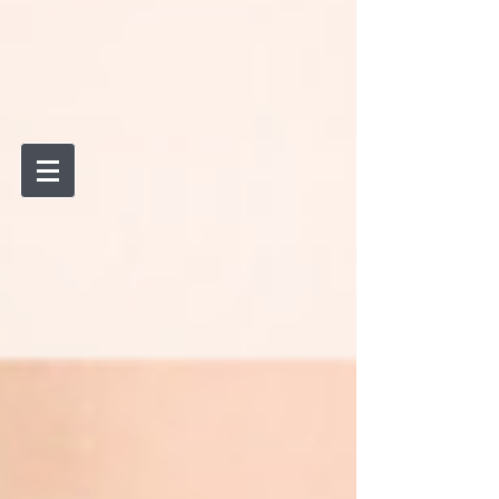
(+56) -
959065278
Concepción
Víctor Lamas #865
Paicaví
#260
(41) -
(41) - 325 2943
324 8628
(41) - 317 8658
Agenda Aquí
Talcahuano Los Ángeles