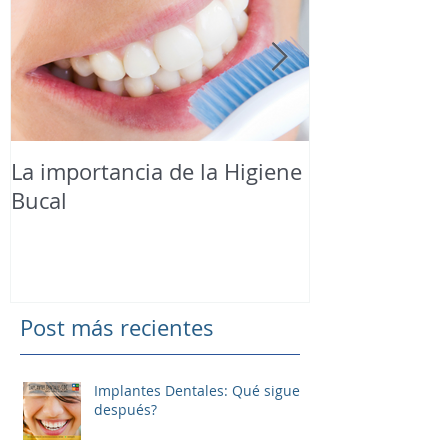
La importancia de la Higiene
¡Este otoño 
Bucal
blanqueamien
Post más recientes
Implantes Dentales: Qué sigue
después?