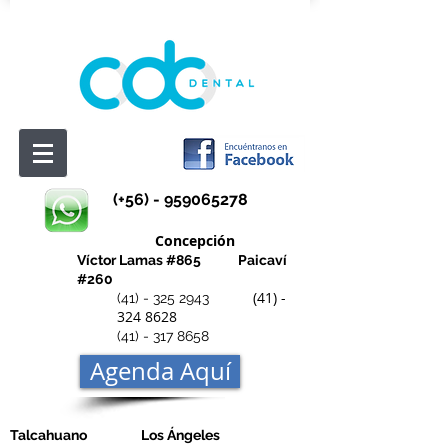
(+56) -
959065278
Concepción
Víctor Lamas #865
Paicaví
#260
(41) -
(41) - 325 2943
324 8628
(41) - 317 8658
Agenda Aquí
Talcahuano Los Ángeles