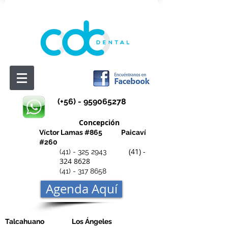
(+56) -
959065278
Concepción
Víctor Lamas #865
Paicaví
#260
(41) -
(41) - 325 2943
324 8628
(41) - 317 8658
Agenda Aquí
Talcahuano Los Ángeles