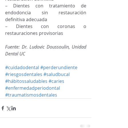
– Dientes con tratamiento de 
endodoncia sin restauración 
definitiva adecuada 
– Dientes con coronas o 
restauraciones provisorias  
Fuente: Dr. Ludovic Doussoulin, Unidad 
Dental UC
#cuidadodental
#perderundiente
#riesgosdentales
#saludbucal
#hábitossaludables
#caries
#enfermedadperiodontal
#traumatismosdentales